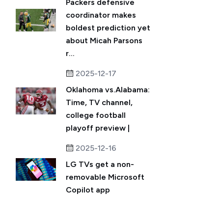
Packers defensive
coordinator makes
boldest prediction yet
about Micah Parsons
r...
2025-12-17
Oklahoma vs.Alabama:
Time, TV channel,
college football
playoff preview |
2025-12-16
LG TVs get a non-
removable Microsoft
Copilot app